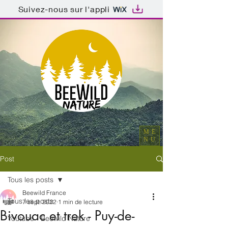
Suivez-nous sur l'appli
ME
NU
Post
Tous les posts
Beewild France
Tous les posts
7 sept. 2022
1 min de lecture
Bivouac et trek - Puy-de-
Youtube - Beewild Nature