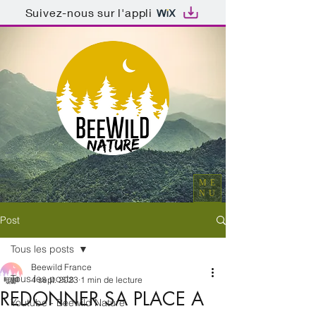
Suivez-nous sur l'appli
ME
NU
Post
Tous les posts
Beewild France
Tous les posts
4 sept. 2023
1 min de lecture
REDONNER SA PLACE A
Youtube - Beewild Nature