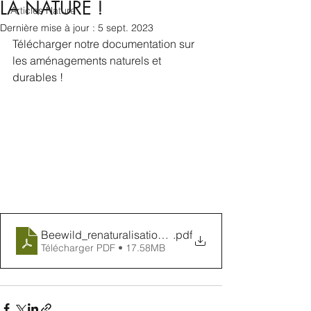
LA NATURE !
Articles Nature
Dernière mise à jour :
5 sept. 2023
Télécharger notre documentation sur 
les aménagements naturels et 
durables !
Beewild_renaturalisation_2024
.pdf
Télécharger PDF • 17.58MB